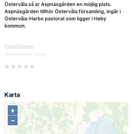
Östervåla så är Aspnäsgården en möjlig plats.
Aspnäsgården tillhör Östervåla församling, ingår i
Östervåla-Harbo pastorat som ligger i Heby
kommun.
Omdömen
Omdömen från Google
Karta
+
+
−
−