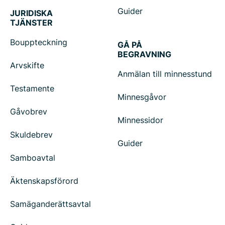
Guider
JURIDISKA
TJÄNSTER
Bouppteckning
GÅ PÅ
BEGRAVNING
Arvskifte
Anmälan till minnesstund
Testamente
Minnesgåvor
Gåvobrev
Minnessidor
Skuldebrev
Guider
Samboavtal
Äktenskapsförord
Samäganderättsavtal