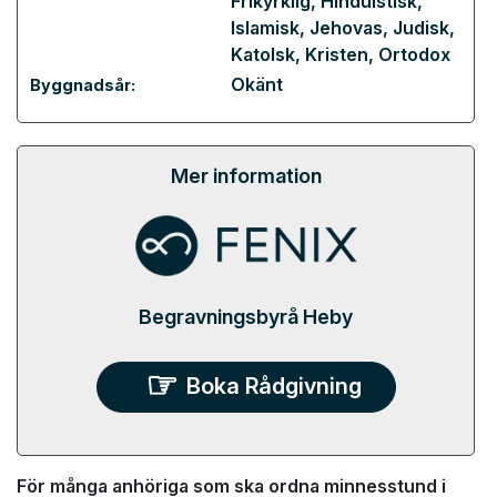
Frikyrklig
,
Hinduistisk
,
Islamisk
,
Jehovas
,
Judisk
,
Katolsk
,
Kristen
,
Ortodox
Okänt
Byggnadsår:
Mer information
Begravningsbyrå Heby
Boka Rådgivning
För många anhöriga som ska ordna minnesstund i