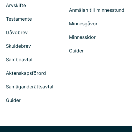
Arvskifte
Anmälan till minnesstund
Testamente
Minnesgåvor
Gåvobrev
Minnessidor
Skuldebrev
Guider
Samboavtal
Äktenskapsförord
Samäganderättsavtal
Guider