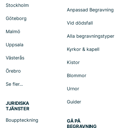
Stockholm
Anpassad Begravning
Göteborg
Vid dödsfall
Malmö
Alla begravningstyper
Uppsala
Kyrkor & kapell
Västerås
Kistor
Örebro
Blommor
Se fler...
Urnor
Guider
JURIDISKA
TJÄNSTER
Bouppteckning
GÅ PÅ
BEGRAVNING