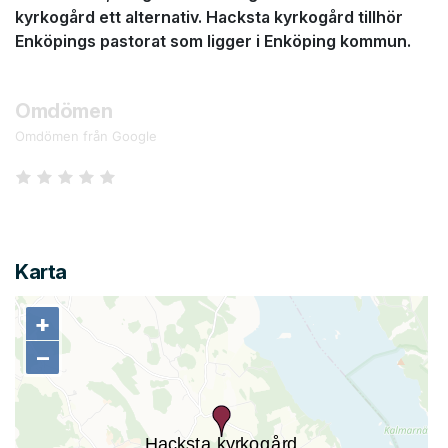
kyrkogård ett alternativ. Hacksta kyrkogård tillhör
Enköpings pastorat som ligger i Enköping kommun.
Omdömen
Omdömen från Google
Karta
+
+
−
−