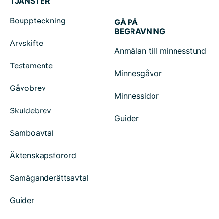
TJÄNSTER
Bouppteckning
GÅ PÅ
BEGRAVNING
Arvskifte
Anmälan till minnesstund
Testamente
Minnesgåvor
Gåvobrev
Minnessidor
Skuldebrev
Guider
Samboavtal
Äktenskapsförord
Samäganderättsavtal
Guider