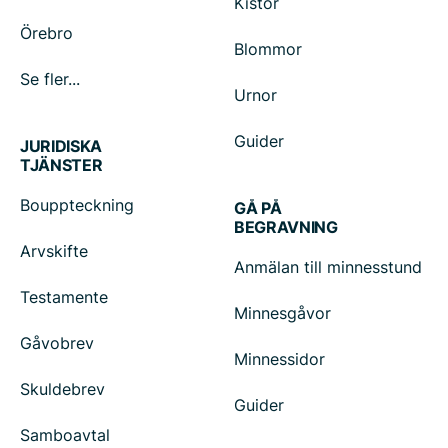
Kistor
Örebro
Blommor
Se fler...
Urnor
Guider
JURIDISKA
TJÄNSTER
Bouppteckning
GÅ PÅ
BEGRAVNING
Arvskifte
Anmälan till minnesstund
Testamente
Minnesgåvor
Gåvobrev
Minnessidor
Skuldebrev
Guider
Samboavtal