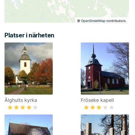
©
OpenStreetMap
contributors.
Platser i närheten
Älghults kyrka
Fröseke kapell