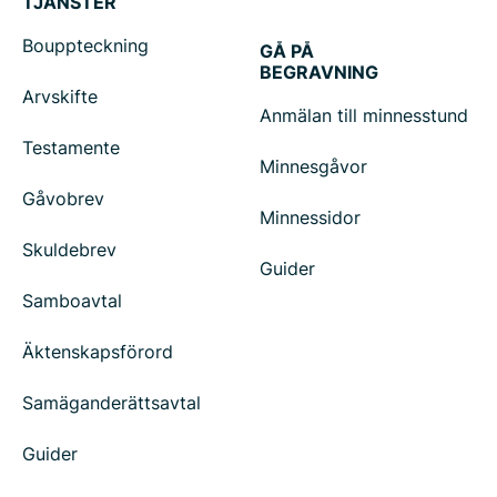
TJÄNSTER
Bouppteckning
GÅ PÅ
BEGRAVNING
Arvskifte
Anmälan till minnesstund
Testamente
Minnesgåvor
Gåvobrev
Minnessidor
Skuldebrev
Guider
Samboavtal
Äktenskapsförord
Samäganderättsavtal
Guider