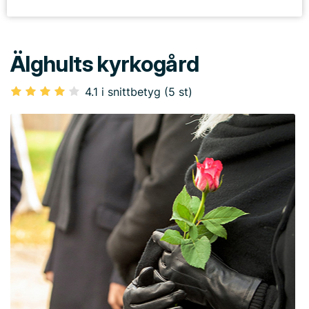
Älghults kyrkogård
4.1 i snittbetyg (5 st)