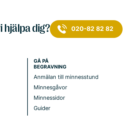
i hjälpa dig?
020-82 82 82
GÅ PÅ
BEGRAVNING
Anmälan till minnesstund
Minnesgåvor
Minnessidor
Guider