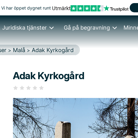
Vi har öppet dygnet runt
Juridiska tjänster
Gå på begravning
Minn
ser
Malå
Adak Kyrkogård
>
>
Adak Kyrkogård