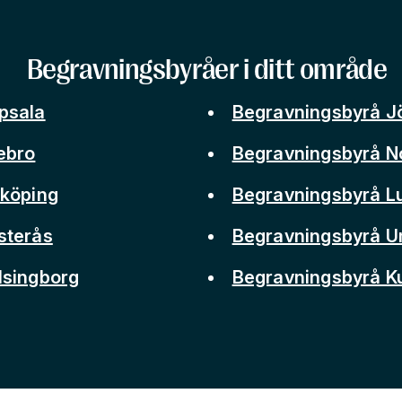
Begravningsbyråer i ditt område
psala
Begravningsbyrå J
ebro
Begravningsbyrå N
nköping
Begravningsbyrå L
sterås
Begravningsbyrå 
lsingborg
Begravningsbyrå 