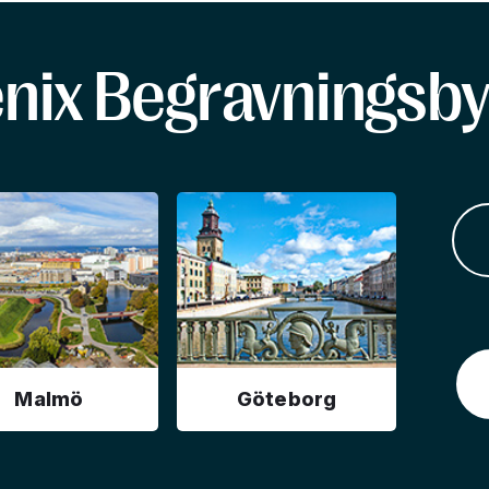
enix Begravningsby
Malmö
Göteborg