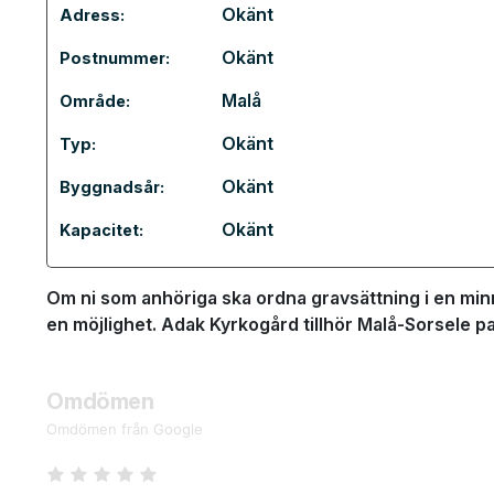
Okänt
Adress:
Okänt
Postnummer:
Malå
Område:
Okänt
Typ:
Okänt
Byggnadsår:
Okänt
Kapacitet:
Om ni som anhöriga ska ordna gravsättning i en minn
en möjlighet. Adak Kyrkogård tillhör Malå-Sorsele p
Omdömen
Omdömen från Google