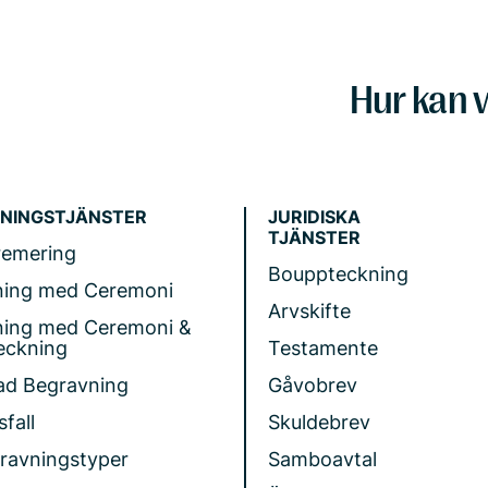
Hur kan v
NINGSTJÄNSTER
JURIDISKA
TJÄNSTER
remering
Bouppteckning
ning med Ceremoni
Arvskifte
ning med Ceremoni &
eckning
Testamente
ad Begravning
Gåvobrev
fall
Skuldebrev
gravningstyper
Samboavtal