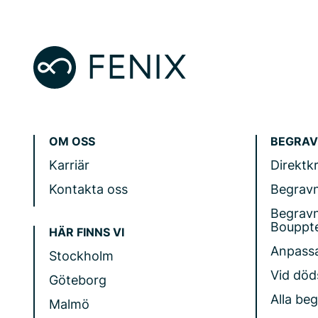
OM OSS
BEGRAV
Karriär
Direktk
Kontakta oss
Begrav
Begrav
Bouppt
HÄR FINNS VI
Anpass
Stockholm
Vid döds
Göteborg
Alla be
Malmö