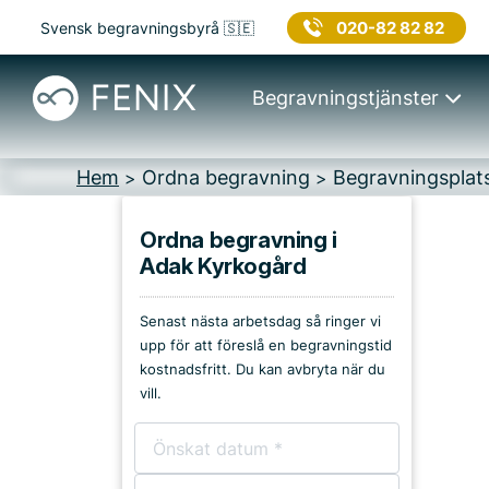
020-82 82 82
Svensk begravningsbyrå 🇸🇪
Begravningstjänster
Hem
Ordna begravning
Begravningsplat
>
>
Ordna begravning i
Adak Kyrkogård
Platser i Malå
Senast nästa arbetsdag så ringer vi
Kyrkor & kapell
upp för att föreslå en begravningstid
kostnadsfritt. Du kan avbryta när du
Begravningsplatser
vill.
Församlingshem
Bårhus