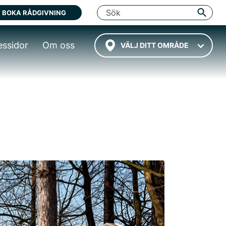
BOKA RÅDGIVNING
essidor
Om oss
VÄLJ DITT OMRÅDE