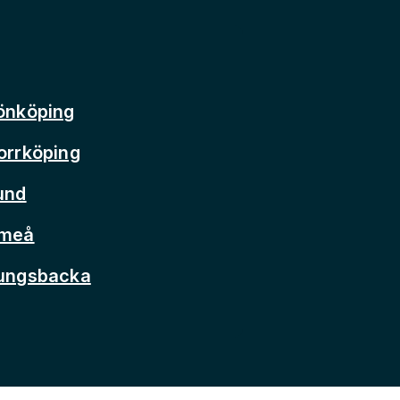
önköping
orrköping
und
Umeå
Kungsbacka