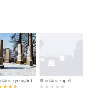
rrkärrs kyrkogård
Starrkärrs kapell