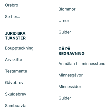
Örebro
Blommor
Se fler...
Urnor
Guider
JURIDISKA
TJÄNSTER
Bouppteckning
GÅ PÅ
BEGRAVNING
Arvskifte
Anmälan till minnesstund
Testamente
Minnesgåvor
Gåvobrev
Minnessidor
Skuldebrev
Guider
Samboavtal