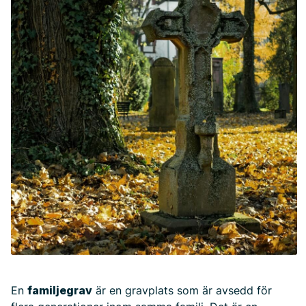
En
familjegrav
är en gravplats som är avsedd för