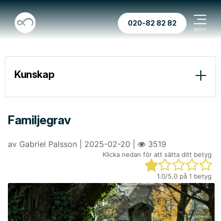
020-82 82 82
Kunskap
Ekonomi
Juridik
Familjegrav
Praktiskt
av Gabriel Palsson | 2025-02-20 |
3519
Klicka nedan för att sätta ditt betyg
Vad händer med fastigheter och bostadsrätter vid ett dödsfall?
1.0
/5.0 på
1
betyg