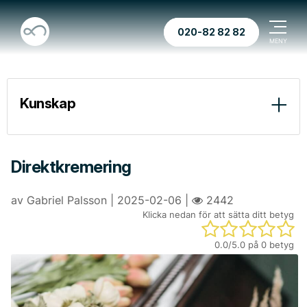
020-82 82 82
Kunskap
Ekonomi
Juridik
Direktkremering
Praktiskt
av Gabriel Palsson | 2025-02-06 |
2442
Klicka nedan för att sätta ditt betyg
Vad händer med fastigheter och bostadsrätter vid ett dödsfall?
0.0
/5.0 på
0
betyg