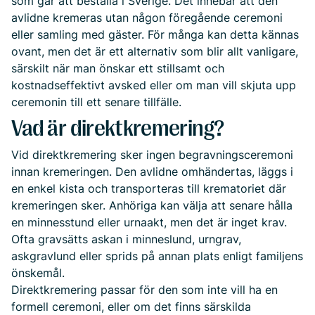
som går att beställa i Sverige. Det innebär att den
avlidne kremeras utan någon föregående ceremoni
eller samling med gäster. För många kan detta kännas
ovant, men det är ett alternativ som blir allt vanligare,
särskilt när man önskar ett stillsamt och
kostnadseffektivt avsked eller om man vill skjuta upp
ceremonin till ett senare tillfälle.
Vad är direktkremering?
Vid direktkremering sker ingen begravningsceremoni
innan kremeringen. Den avlidne omhändertas, läggs i
en enkel kista och transporteras till krematoriet där
kremeringen sker. Anhöriga kan välja att senare hålla
en minnesstund eller urnaakt, men det är inget krav.
Ofta gravsätts askan i minneslund, urngrav,
askgravlund eller sprids på annan plats enligt familjens
önskemål.
Direktkremering passar för den som inte vill ha en
formell ceremoni, eller om det finns särskilda