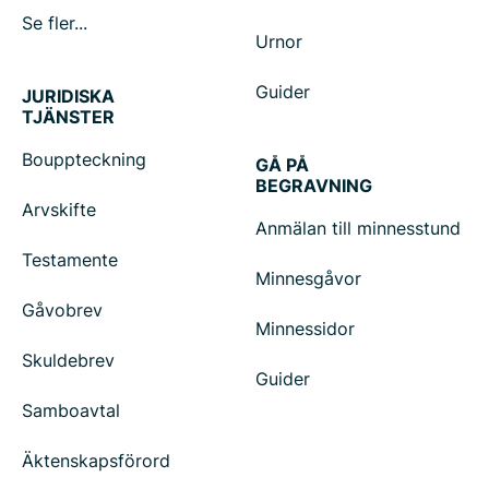
Se fler...
Urnor
Guider
JURIDISKA
TJÄNSTER
Bouppteckning
GÅ PÅ
BEGRAVNING
Arvskifte
Anmälan till minnesstund
Testamente
Minnesgåvor
Gåvobrev
Minnessidor
Skuldebrev
Guider
Samboavtal
Äktenskapsförord