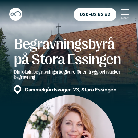
020-82 82 82
Begravningsbyrå
på Stora Essingen
Din lokala begravningsrådgivare för en trygg och vacker
begravning
Gammelgårdsvägen 23, Stora Essingen