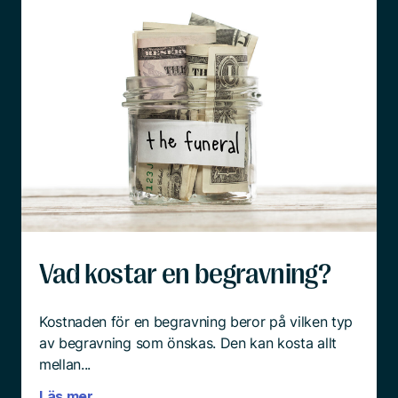
Checklista vid dödsfall
Det är ett hårt slag att förlora en närstående
familjemedlem, oavsett vad orsaken är. Hur
förberedda vi än tror att vi är, till exempel efter
en lång tids sjukdom hos den anhörige, så är det
överrumplande och chockartat.
Och mitt i sorgen är det ingen enkel sak att börja
tänka praktiskt.
Läs mer
Vad kostar en begravning?
Kostnaden för en begravning beror på vilken typ
av begravning som önskas. Den kan kosta allt
mellan...
Läs mer