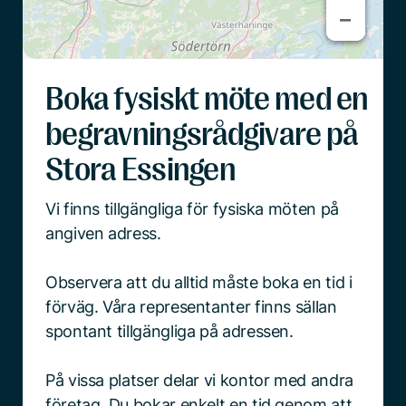
−
−
Boka fysiskt möte med en
begravningsrådgivare på
Stora Essingen
Vi finns tillgängliga för fysiska möten på
angiven adress.
Observera att du alltid måste boka en tid i
förväg. Våra representanter finns sällan
spontant tillgängliga på adressen.
På vissa platser delar vi kontor med andra
företag. Du bokar enkelt en tid genom att