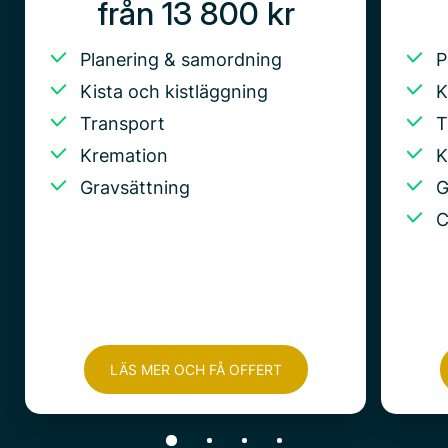
från 13 800 kr
Planering & samordning
P
Kista och kistläggning
K
Transport
T
Kremation
K
Gravsättning
G
C
LÄS MER OCH FÅ OFFERT