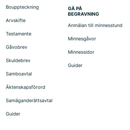
Bouppteckning
GÅ PÅ
BEGRAVNING
Arvskifte
Anmälan till minnesstund
Testamente
Minnesgåvor
Gåvobrev
Minnessidor
Skuldebrev
Guider
Samboavtal
Äktenskapsförord
Samäganderättsavtal
Guider