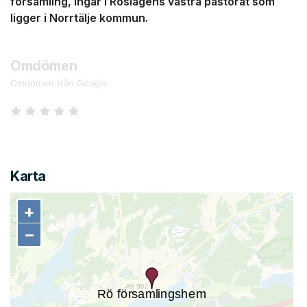
församling, ingår i Roslagens västra pastorat som
ligger i Norrtälje kommun.
Omdömen
Omdömen från Google
Karta
+
+
−
−