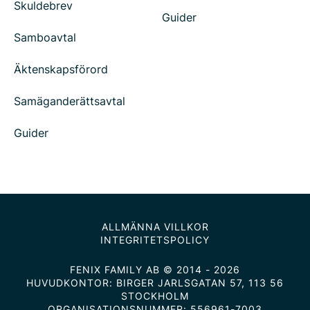
Skuldebrev
Guider
Samboavtal
Äktenskapsförord
Samäganderättsavtal
Guider
ALLMÄNNA VILLKOR
INTEGRITETSPOLICY
FENIX FAMILY AB © 2014 - 2026
HUVUDKONTOR: BIRGER JARLSGATAN 57, 113 56
STOCKHOLM
ORGANISATIONSNUMMER: 556961-7003