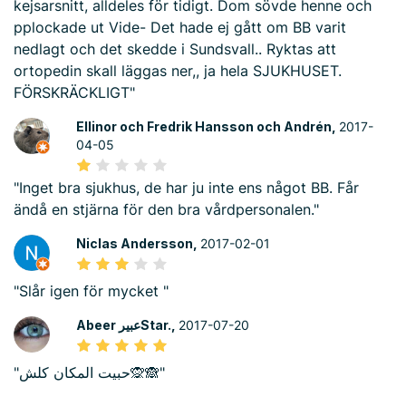
kejsarsnitt, alldeles för tidigt. Dom sövde henne och
pplockade ut Vide- Det hade ej gått om BB varit
nedlagt och det skedde i Sundsvall.. Ryktas att
ortopedin skall läggas ner,, ja hela SJUKHUSET.
FÖRSKRÄCKLIGT"
Ellinor och Fredrik Hansson och Andrén,
2017-
04-05
"Inget bra sjukhus, de har ju inte ens något BB. Får
ändå en stjärna för den bra vårdpersonalen."
Niclas Andersson,
2017-02-01
"Slår igen för mycket "
Abeer عبيرStar.,
2017-07-20
"حبيت المكان كلش🙊🙈"