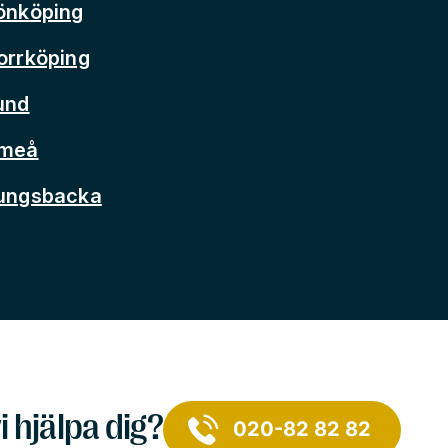
önköping
orrköping
und
Umeå
Kungsbacka
i hjälpa dig?
020-82 82 82