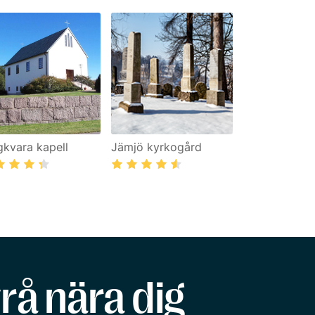
gkvara kapell
Jämjö kyrkogård
rå nära dig