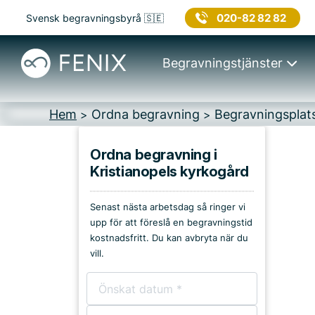
020-82 82 82
Svensk begravningsbyrå 🇸🇪
Begravningstjänster
Hem
Ordna begravning
Begravningsplat
>
>
Ordna begravning i
Kristianopels kyrkogård
Platser i Karlskrona
Senast nästa arbetsdag så ringer vi
Kyrkor & kapell
upp för att föreslå en begravningstid
kostnadsfritt. Du kan avbryta när du
Begravningsplatser
vill.
Församlingshem
Bårhus