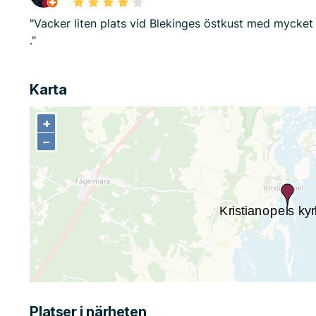
"Vacker liten plats vid Blekinges östkust med mycket 
."
Karta
+
+
−
−
Platser i närheten