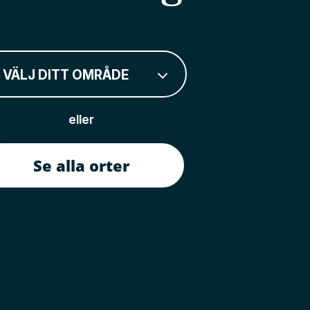
VÄLJ DITT OMRÅDE
eller
Se alla orter