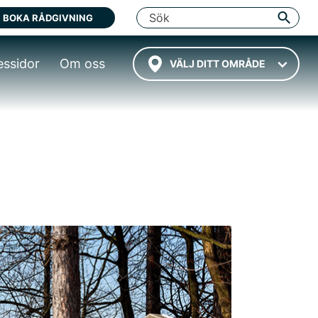
BOKA RÅDGIVNING
essidor
Om oss
VÄLJ DITT OMRÅDE