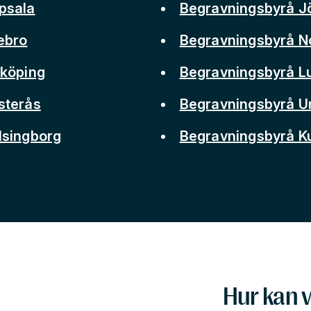
psala
Begravningsbyrå J
ebro
Begravningsbyrå N
nköping
Begravningsbyrå L
sterås
Begravningsbyrå 
lsingborg
Begravningsbyrå 
Hur kan v