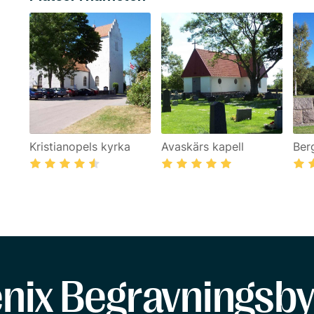
Kristianopels kyrka
Avaskärs kapell
Ber
enix Begravningsby