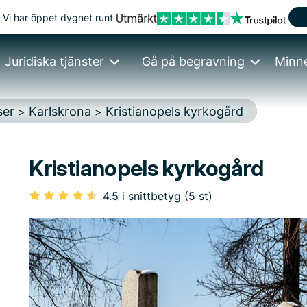
Vi har öppet dygnet runt
Juridiska tjänster
Gå på begravning
Minn
ser
Karlskrona
Kristianopels kyrkogård
>
>
Kristianopels kyrkogård
4.5 i snittbetyg (5 st)