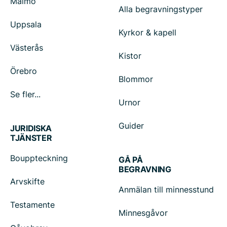
Malmö
Alla begravningstyper
Uppsala
Kyrkor & kapell
Västerås
Kistor
Örebro
Blommor
Se fler...
Urnor
Guider
JURIDISKA
TJÄNSTER
Bouppteckning
GÅ PÅ
BEGRAVNING
Arvskifte
Anmälan till minnesstund
Testamente
Minnesgåvor