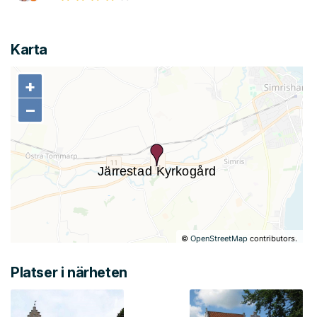
Karta
+
+
−
−
©
OpenStreetMap
contributors.
Platser i närheten