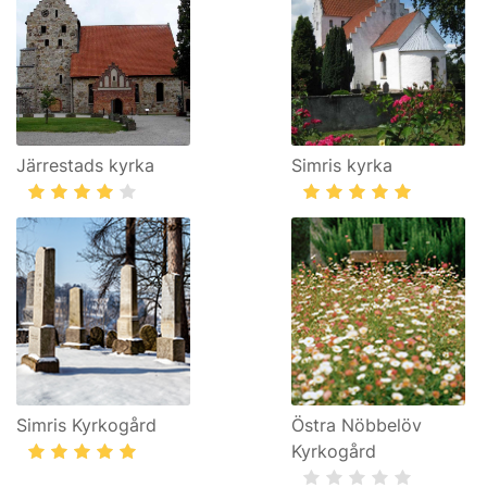
Järrestads kyrka
Simris kyrka
Simris Kyrkogård
Östra Nöbbelöv
Kyrkogård