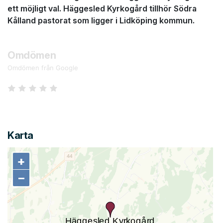
ett möjligt val. Häggesled Kyrkogård tillhör Södra
Kålland pastorat som ligger i Lidköping kommun.
Omdömen
Omdömen från Google
Karta
+
+
−
−