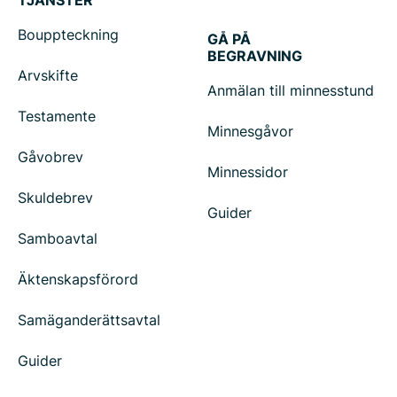
TJÄNSTER
Bouppteckning
GÅ PÅ
BEGRAVNING
Arvskifte
Anmälan till minnesstund
Testamente
Minnesgåvor
Gåvobrev
Minnessidor
Skuldebrev
Guider
Samboavtal
Äktenskapsförord
Samäganderättsavtal
Guider