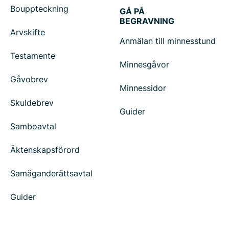
Bouppteckning
GÅ PÅ
BEGRAVNING
Arvskifte
Anmälan till minnesstund
Testamente
Minnesgåvor
Gåvobrev
Minnessidor
Skuldebrev
Guider
Samboavtal
Äktenskapsförord
Samäganderättsavtal
Guider