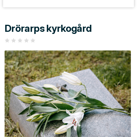
Drörarps kyrkogård