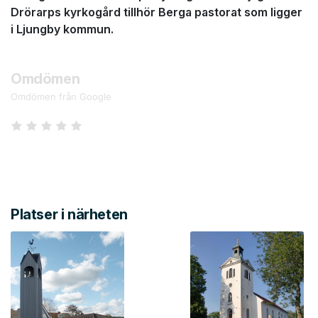
Drörarps kyrkogård tillhör Berga pastorat som ligger
i Ljungby kommun.
Omdömen
Omdömen från Google
Platser i närheten