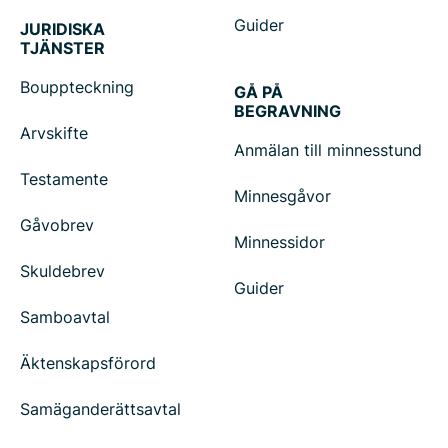
Guider
JURIDISKA
TJÄNSTER
Bouppteckning
GÅ PÅ
BEGRAVNING
Arvskifte
Anmälan till minnesstund
Testamente
Minnesgåvor
Gåvobrev
Minnessidor
Skuldebrev
Guider
Samboavtal
Äktenskapsförord
Samäganderättsavtal