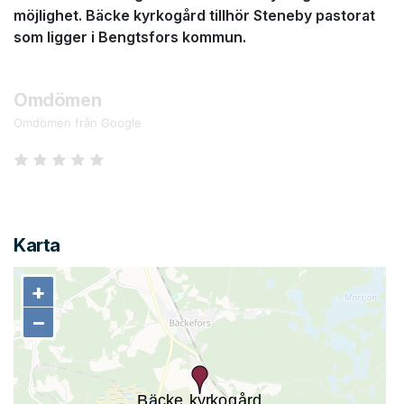
möjlighet. Bäcke kyrkogård tillhör Steneby pastorat
som ligger i Bengtsfors kommun.
Omdömen
Omdömen från Google
Karta
+
+
−
−