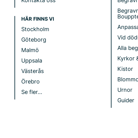
Kontakta oss
Begrav
Begrav
Bouppt
HÄR FINNS VI
Anpass
Stockholm
Vid döds
Göteborg
Alla be
Malmö
Kyrkor 
Uppsala
Kistor
Västerås
Blommo
Örebro
Urnor
Se fler...
Guider