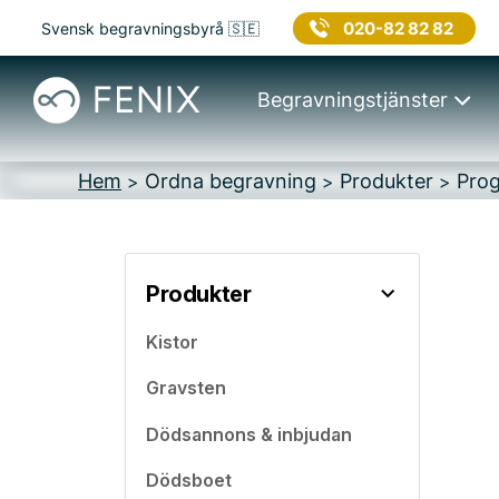
020-82 82 82
Svensk begravningsbyrå 🇸🇪
Begravningstjänster
Hem
Ordna begravning
Produkter
Pro
>
>
>
Produkter
Kistor
Gravsten
Dödsannons & inbjudan
Dödsboet