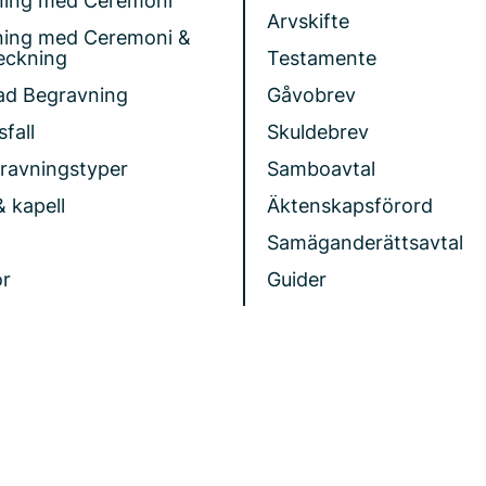
ning med Ceremoni
Arvskifte
ning med Ceremoni &
eckning
Testamente
ad Begravning
Gåvobrev
fall
Skuldebrev
gravningstyper
Samboavtal
& kapell
Äktenskapsförord
Samäganderättsavtal
r
Guider