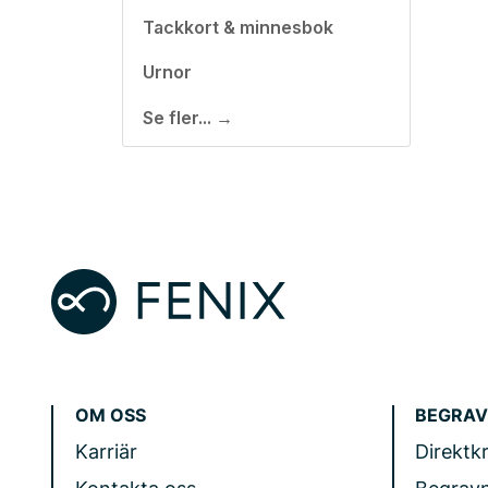
Tackkort & minnesbok
Urnor
Se fler... →
OM OSS
BEGRAV
Karriär
Direktk