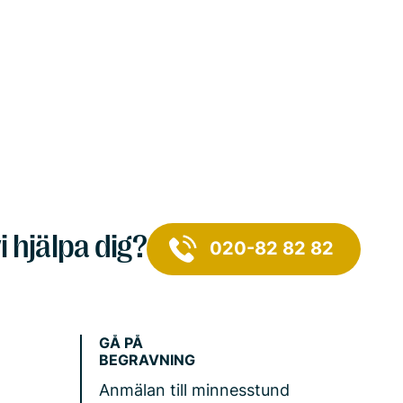
i hjälpa dig?
020-82 82 82
GÅ PÅ
BEGRAVNING
Anmälan till minnesstund