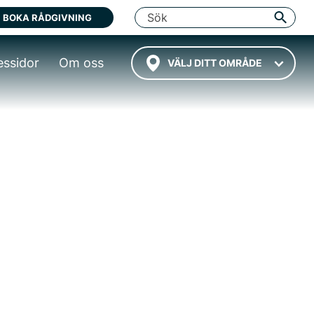
BOKA RÅDGIVNING
essidor
Om oss
VÄLJ DITT OMRÅDE