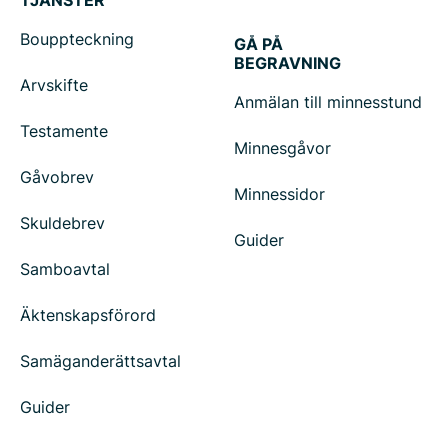
TJÄNSTER
Bouppteckning
GÅ PÅ
BEGRAVNING
Arvskifte
Anmälan till minnesstund
Testamente
Minnesgåvor
Gåvobrev
Minnessidor
Skuldebrev
Guider
Samboavtal
Äktenskapsförord
Samäganderättsavtal
Guider