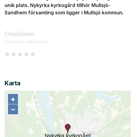
unik plats. Nykyrka kyrkogård tillhör Mullsjö-
Sandhem församling som ligger i Mullsjö kommun.
Omdömen
Omdömen från Google
Karta
+
+
−
−