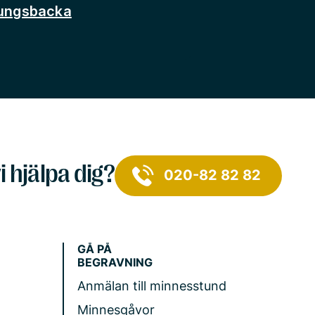
Kungsbacka
i hjälpa dig?
020-82 82 82
GÅ PÅ
BEGRAVNING
Anmälan till minnesstund
Minnesgåvor