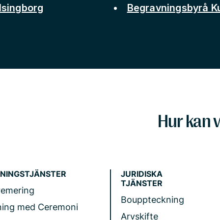
lsingborg
Begravningsbyrå 
Hur kan v
NINGSTJÄNSTER
JURIDISKA
TJÄNSTER
remering
Bouppteckning
ning med Ceremoni
Arvskifte