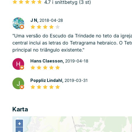
4.7 i snittbetyg (3 st)
J N,
2018-04-28
"Uma versão do Escudo da Trindade no teto da igreja
central inclui as letras do Tetragrama hebraico. O Te
principal no triângulo existente."
Hans Claesson,
2019-04-18
Poppliz Lindahl,
2019-03-31
Karta
+
+
−
−