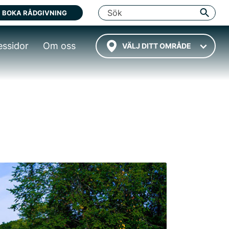
BOKA RÅDGIVNING
essidor
Om oss
VÄLJ DITT OMRÅDE