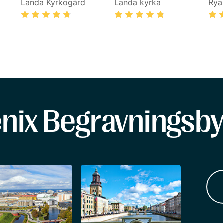
Landa Kyrkogård
Landa kyrka
Rya
enix Begravningsby