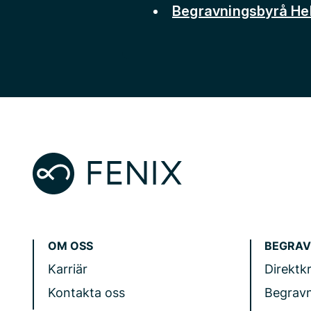
Begravningsbyrå He
OM OSS
BEGRAV
Karriär
Direktk
Kontakta oss
Begrav