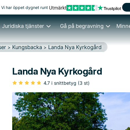
Vi har öppet dygnet runt
Juridiska tjänster
Gå på begravning
Minn
ser
Kungsbacka
Landa Nya Kyrkogård
>
>
Landa Nya Kyrkogård
4.7 i snittbetyg (3 st)