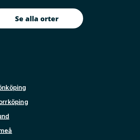
Se alla orter
önköping
orrköping
und
Umeå