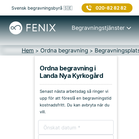
020-82 82 82
Svensk begravningsbyrå 🇸🇪
Begravningstjänster
Hem
Ordna begravning
Begravningsplat
>
>
Ordna begravning i
Landa Nya Kyrkogård
Platser i Kungsbacka
Senast nästa arbetsdag så ringer vi
Kyrkor & kapell
upp för att föreslå en begravningstid
kostnadsfritt. Du kan avbryta när du
Begravningsplatser
vill.
Församlingshem
Bårhus