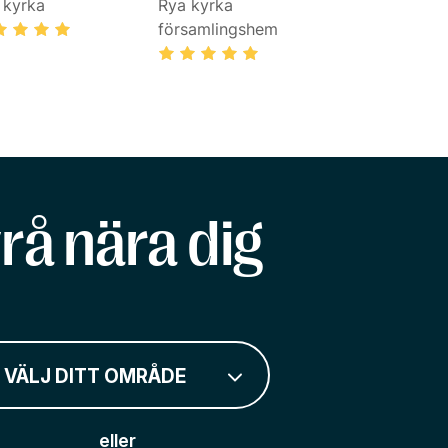
 kyrka
Rya kyrka
församlingshem
rå nära dig
VÄLJ DITT OMRÅDE
eller