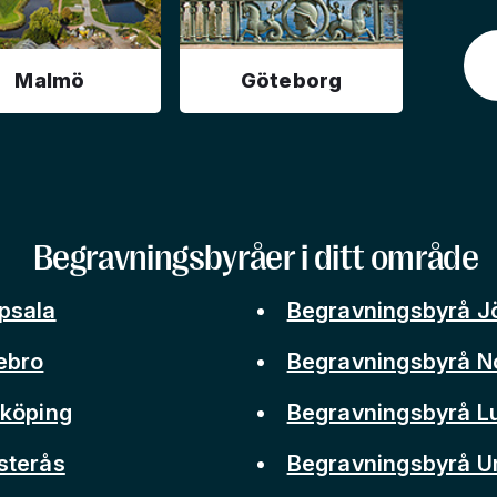
Malmö
Göteborg
Begravningsbyråer i ditt område
psala
Begravningsbyrå J
ebro
Begravningsbyrå N
nköping
Begravningsbyrå L
sterås
Begravningsbyrå 