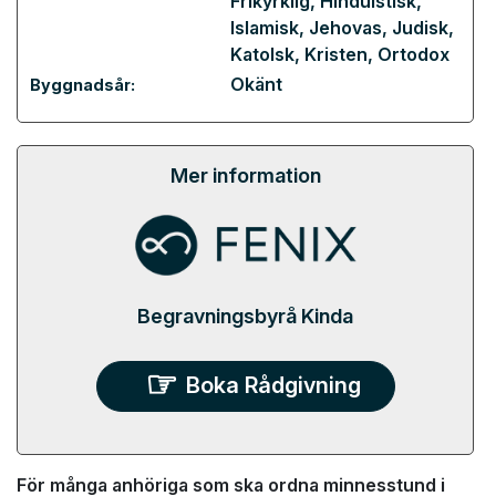
Frikyrklig
,
Hinduistisk
,
Islamisk
,
Jehovas
,
Judisk
,
Katolsk
,
Kristen
,
Ortodox
Okänt
Byggnadsår:
Mer information
Begravningsbyrå Kinda
Boka Rådgivning
För många anhöriga som ska ordna minnesstund i