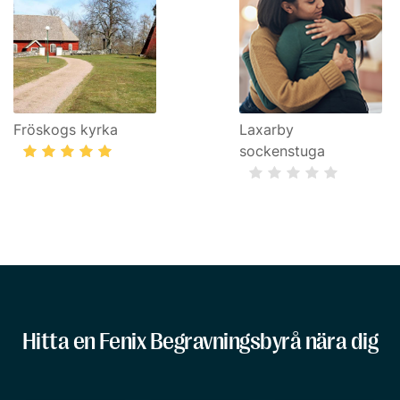
Fröskogs kyrka
Laxarby
sockenstuga
Hitta en Fenix Begravningsbyrå nära dig