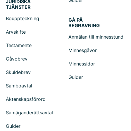
Guider
JURIDISKA
TJÄNSTER
Bouppteckning
GÅ PÅ
BEGRAVNING
Arvskifte
Anmälan till minnesstund
Testamente
Minnesgåvor
Gåvobrev
Minnessidor
Skuldebrev
Guider
Samboavtal
Äktenskapsförord
Samäganderättsavtal
Guider