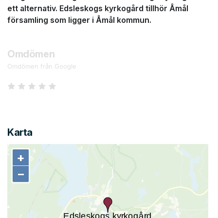
ett alternativ. Edsleskogs kyrkogård tillhör Åmål
församling som ligger i Åmål kommun.
Omdömen
Omdömen från Google
Karta
+
+
−
−