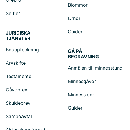
Örebro
Blommor
Se fler...
Urnor
Guider
JURIDISKA
TJÄNSTER
Bouppteckning
GÅ PÅ
BEGRAVNING
Arvskifte
Anmälan till minnesstund
Testamente
Minnesgåvor
Gåvobrev
Minnessidor
Skuldebrev
Guider
Samboavtal
Äktenskapsförord