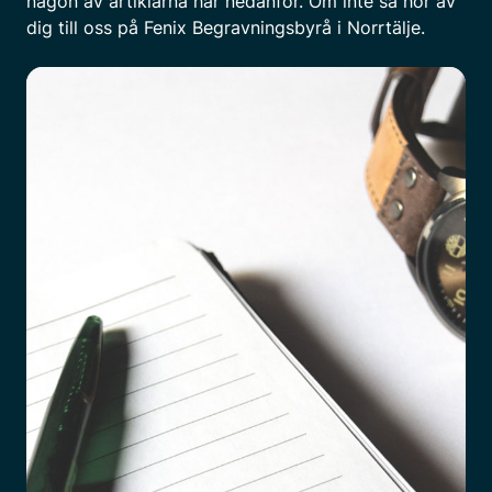
någon av artiklarna här nedanför. Om inte så hör av
dig till oss på Fenix Begravningsbyrå i Norrtälje.