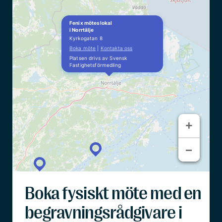
Fenix möteslokal
i Norrtälje
Kyrkogatan 8
Boka möte
|
Kontakta oss
Platsen drivs av Svensk
Fastighetsförmedling
+
+
−
−
Boka fysiskt möte med en
begravningsrådgivare i