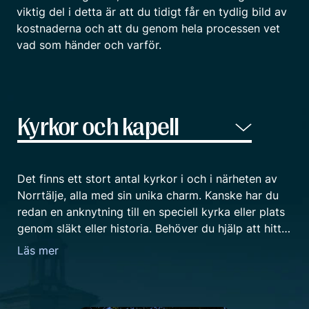
viktig del i detta är att du tidigt får en tydlig bild av
kostnaderna och att du genom hela processen vet
vad som händer och varför.
Det finns ett stort antal kyrkor i och i närheten av
Norrtälje, alla med sin unika charm. Kanske har du
redan en anknytning till en speciell kyrka eller plats
genom släkt eller historia. Behöver du hjälp att hitta
och välja en lämplig lokal så finns vi på Fenix
Läs mer
Begravningsbyrå i Norrtälje här för dig. Vare sig du
önskar en kyrka för en kyrklig ceremoni, ett kapell
för en borgerlig begravning, lokal eller plats för