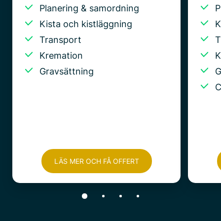
Planering & samordning
P
Kista och kistläggning
K
Transport
T
Kremation
K
Gravsättning
G
C
LÄS MER OCH FÅ OFFERT