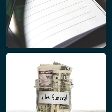
Checklista vid dödsfall
Det är ett hårt slag att förlora en närstående
familjemedlem, oavsett vad orsaken är. Hur
förberedda vi än tror att vi är, till exempel efter
en lång tids sjukdom hos den anhörige, så är det
överrumplande och chockartat.
Och mitt i sorgen är det ingen enkel sak att börja