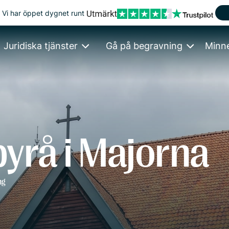
Vi har öppet dygnet runt
Juridiska tjänster
Gå på begravning
Minn
yrå i Majorna
ng