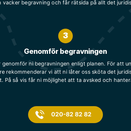
 vacker begravning och får rätsida på allt det juridi
3
Genomför begravningen
r genomför ni begravningen enligt planen. För att un
are rekommenderar vi att ni låter oss sköta det juridi
t. På så vis får ni möjlighet att ta avsked och hanter
020-82 82 82