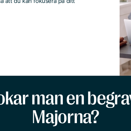
 att du kan fokusera på ditt
okar man en begrav
Majorna?