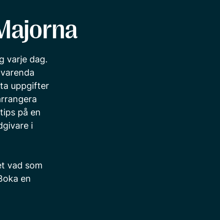
 Majorna
g varje dag.
n varenda
ta uppgifter
arrangera
tips på en
dgivare i
vet vad som
Boka en