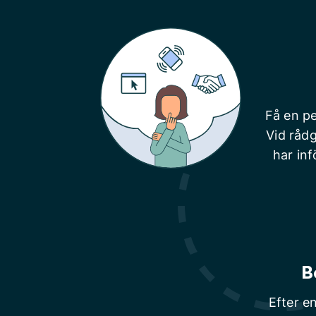
Få en pe
Vid rådg
har inf
B
Efter e