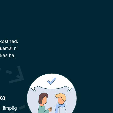
 kostnad.
skemål ni
nkas ha.
ka
 lämplig