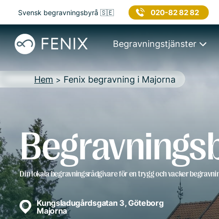
020-82 82 82
Svensk begravningsbyrå 🇸🇪
Begravningstjänster
Hem
Fenix begravning i Majorna
>
Begravningsb
Din lokala begravningsrådgivare för en trygg och vacker begravni
Kungsladugårdsgatan 3, Göteborg
Majorna