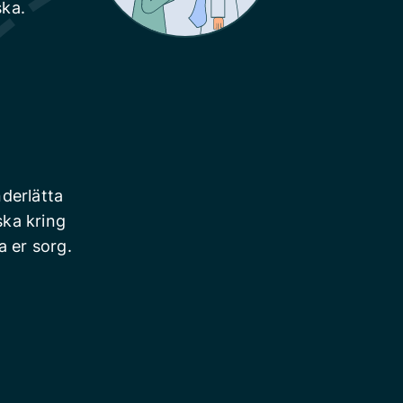
ska.
derlätta
ska kring
a er sorg.