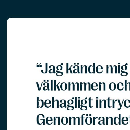
“Jag kände mig
välkommen och 
behagligt intryc
Genomförandet