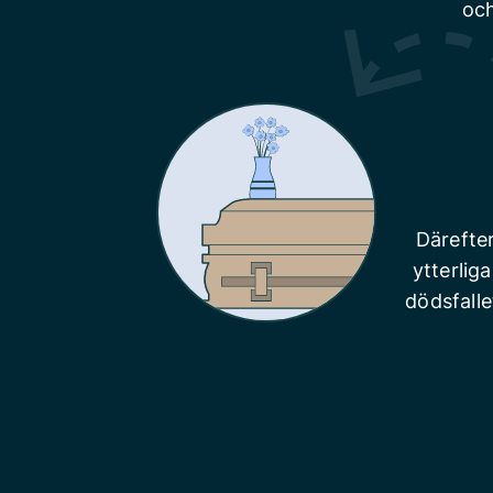
och
Därefte
ytterlig
dödsfalle