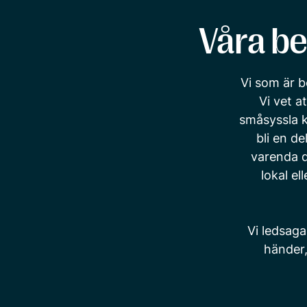
Våra be
Vi som är b
Vi vet a
småsyssla k
bli en d
varenda d
lokal el
Vi ledsaga
händer