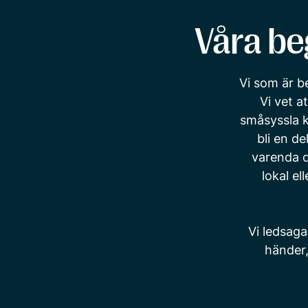
Våra be
Vi som är b
Vi vet a
småsyssla k
bli en d
varenda d
lokal el
Vi ledsaga
händer