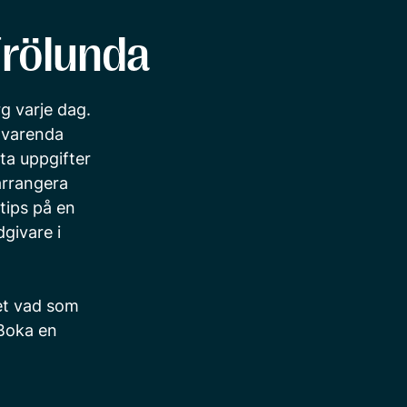
Frölunda
g varje dag.
n varenda
ta uppgifter
arrangera
tips på en
dgivare i
vet vad som
Boka en