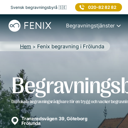
020-82 82 82
Svensk begravningsbyrå 🇸🇪
Begravningstjänster
Hem
Fenix begravning i Frölunda
>
Begravningsb
Din lokala begravningsrådgivare för en trygg och vacker begravni
Traneredsvägen 39, Göteborg
Frölunda