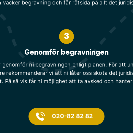
 vacker begravning och får rätsida på allt det juridi
3
Genomför begravningen
r genomför ni begravningen enligt planen. För att un
are rekommenderar vi att ni låter oss sköta det juridi
t. På så vis får ni möjlighet att ta avsked och hanter
020-82 82 82