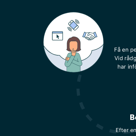
Få en pe
Vid rådg
har inf
B
Efter e