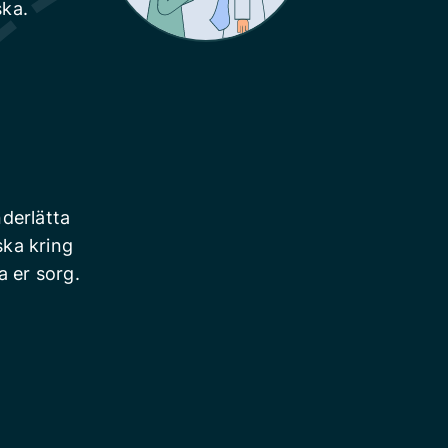
ska.
derlätta
ska kring
a er sorg.