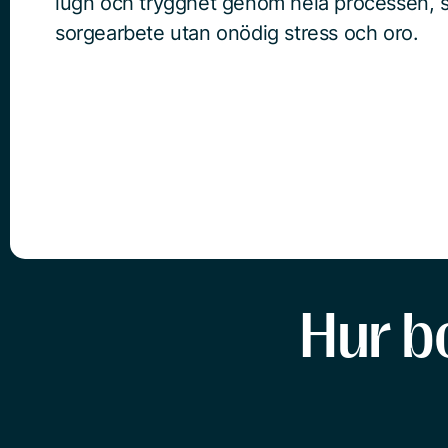
lugn och trygghet genom hela processen, så
sorgearbete utan onödig stress och oro.
Hur b