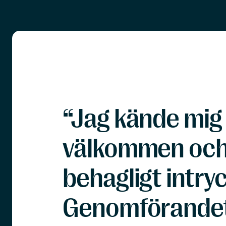
“Jag kände mig
välkommen och 
behagligt intryc
Genomförandet