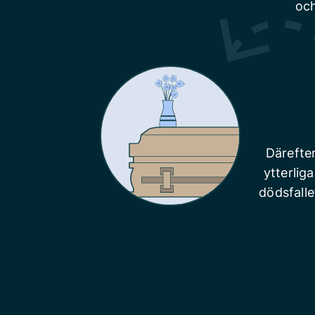
och
Därefte
ytterlig
dödsfalle