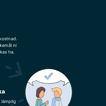
 kostnad.
skemål ni
nkas ha.
ka
 lämplig