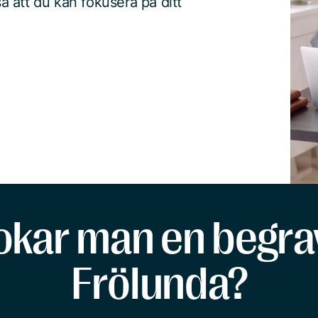
 att du kan fokusera på ditt
okar man en begrav
Frölunda?