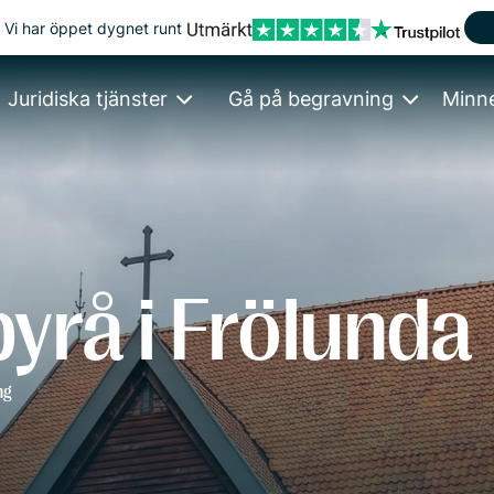
Vi har öppet dygnet runt
Juridiska tjänster
Gå på begravning
Minn
yrå i Frölunda
ng